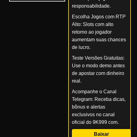
responsabilidade.
Escolha Jogos com RTP
Alto: Slots com alto
retorno ao jogador
aumentam suas chances
de lucro.
Teste Versões Gratuitas:
Use o modo demo antes
de apostar com dinheiro
real.
Acompanhe o Canal
Telegram: Receba dicas,
bônus e alertas
exclusivos no canal
oficial do 9K999 com.
Baixar