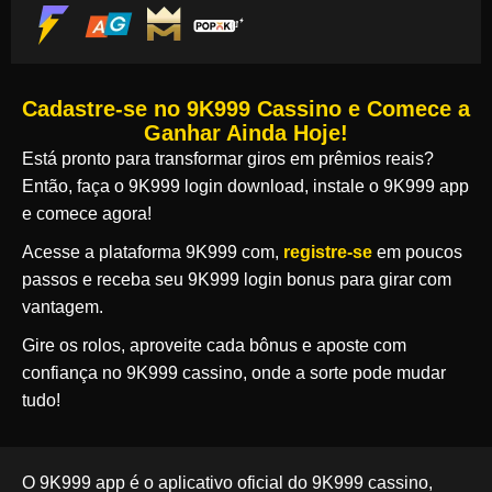
Cadastre-se no 9K999 Cassino e Comece a
Ganhar Ainda Hoje!
Está pronto para transformar giros em prêmios reais?
Então, faça o 9K999 login download, instale o 9K999 app
e comece agora!
Acesse a plataforma 9K999 com,
registre-se
em poucos
passos e receba seu 9K999 login bonus para girar com
vantagem.
Gire os rolos, aproveite cada bônus e aposte com
confiança no 9K999 cassino, onde a sorte pode mudar
tudo!
O 9K999 app é o aplicativo oficial do 9K999 cassino,