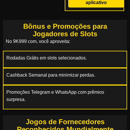
aplicativo
Bônus e Promoções para
Jogadores de Slots
No 9K999 com, você aproveita:
Rodadas Grátis em slots selecionados.
Cashback Semanal para minimizar perdas.
Promoções Telegram e WhatsApp com prêmios
surpresa.
Jogos de Fornecedores
Reconhecidos Mundialmente