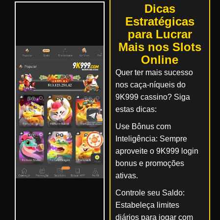
Dicas
Estratégicas
para Lucrar
Mais nos Slots
Online
Quer ter mais sucesso
nos caça-níqueis do
9K999 cassino? Siga
estas dicas:
Use Bônus com
Inteligência: Sempre
aproveite o 9K999 login
bonus e promoções
ativas.
Controle seu Saldo:
Estabeleça limites
diários para jogar com