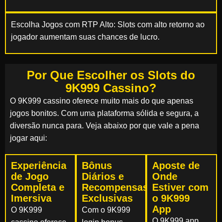
Escolha Jogos com RTP Alto: Slots com alto retorno ao
jogador aumentam suas chances de lucro.
Por Que Escolher os Slots do
9K999 Cassino?
O 9K999 cassino oferece muito mais do que apenas
jogos bonitos. Com uma plataforma sólida e segura, a
diversão nunca para. Veja abaixo por que vale a pena
jogar aqui:
Experiência
Bônus
Aposte de
de Jogo
Diários e
Onde
Completa e
Recompensas
Estiver com
Imersiva
Exclusivas
o 9K999
App
O 9K999
Com o 9K999
O 9K999 app