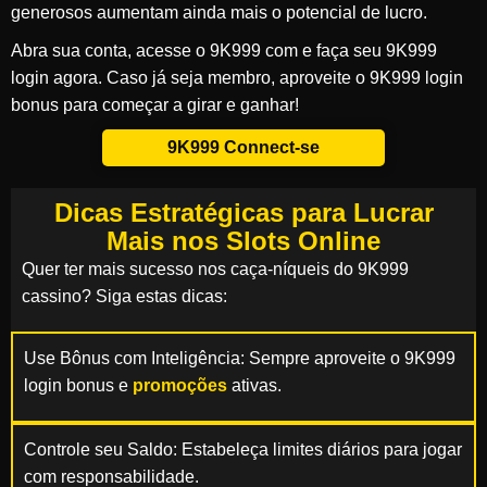
generosos aumentam ainda mais o potencial de lucro.
Abra sua conta, acesse o 9K999 com e faça seu 9K999
login agora. Caso já seja membro, aproveite o 9K999 login
bonus para começar a girar e ganhar!
9K999 Connect-se
Dicas Estratégicas para Lucrar
Mais nos Slots Online
Quer ter mais sucesso nos caça-níqueis do 9K999
cassino? Siga estas dicas:
Use Bônus com Inteligência: Sempre aproveite o 9K999
login bonus e
promoções
ativas.
Controle seu Saldo: Estabeleça limites diários para jogar
com responsabilidade.