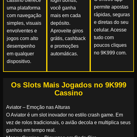
cassino oferece
login bonus,
permite apostas
uma plataforma
você ganha
rápidas, seguras
com navegação
mais em cada
e diretas do seu
simples, visuais
depósito.
celular. Acesse
envolventes e
Aproveite giros
tudo com
jogos com alto
grátis, cashback
poucos cliques
desempenho
e promoções
no 9K999 com.
em qualquer
automáticas.
dispositivo.
Os Slots Mais Jogados no 9K999
Cassino
Aviator – Emoção nas Alturas
O Aviator é um slot inovador no estilo crash game. Em
vez de rolos tradicionais, o avião decola e multiplica seus
ganhos em tempo real.